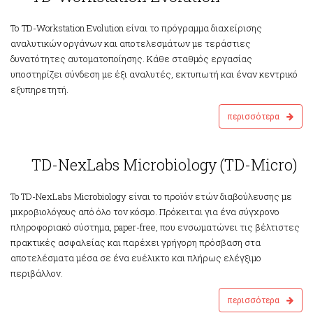
Το TD-Workstation Evolution είναι το πρόγραμμα διαχείρισης
αναλυτικών οργάνων και αποτελεσμάτων με τεράστιες
δυνατότητες αυτοματοποίησης. Κάθε σταθμός εργασίας
υποστηρίζει σύνδεση με έξι αναλυτές, εκτυπωτή και έναν κεντρικό
εξυπηρετητή.
περισσότερα
abs Microbiology
TD-NexLabs Microbiology (TD-Micro)
To TD-NexLabs Microbiology είναι το προϊόν ετών διαβούλευσης με
μικροβιολόγoυς από όλο τον κόσμο. Πρόκειται για ένα σύγχρονο
πληροφοριακό σύστημα, paper-free, που ενσωματώνει τις βέλτιστες
πρακτικές ασφαλείας και παρέχει γρήγορη πρόσβαση στα
αποτελέσματα μέσα σε ένα ευέλικτο και πλήρως ελέγξιμο
περιβάλλον.
περισσότερα