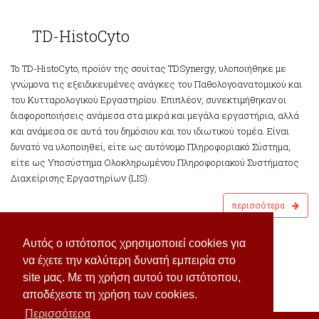
istoCyto
TD-HistoCyto
Το TD-HistoCyto, προϊόν της σουίτας TDSynergy, υλοποιήθηκε με
γνώμονα τις εξειδικευμένες ανάγκες του Παθολογοανατομικού και
του Κυτταρολογικού Εργαστηρίου. Επιπλέον, συνεκτιμήθηκαν οι
διαφοροποιήσεις ανάμεσα στα μικρά και μεγάλα εργαστήρια, αλλά
και ανάμεσα σε αυτά του δημόσιου και του ιδιωτικού τομέα. Είναι
δυνατό να υλοποιηθεί, είτε ως αυτόνομο Πληροφοριακό Σύστημα,
είτε ως Υποσύστημα Ολοκληρωμένου Πληροφοριακού Συστήματος
Διαχείρισης Εργαστηρίων (LIS).
περισσότερα
Αυτός ο ιστότοπος χρησιμοποιεί cookies για
1
2
3
να έχετε την καλύτερη δυνατή εμπειρία στο
site μας. Με τη χρήση αυτού του ιστότοπου,
αποδέχεστε τη χρήση των cookies.
Περισσότερα