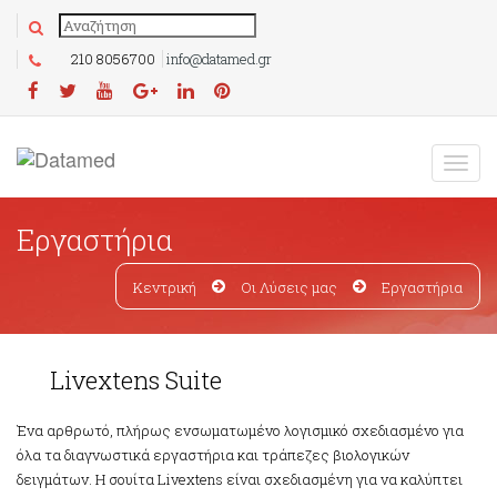
210 8056700
info@datamed.gr
Εργαστήρια
Κεντρική
Οι Λύσεις μας
Εργαστήρια
tens Suite
Livextens Suite
Ένα αρθρωτό, πλήρως ενσωματωμένο λογισμικό σχεδιασμένο για
όλα τα διαγνωστικά εργαστήρια και τράπεζες βιολογικών
δειγμάτων. Η σουίτα Livextens είναι σχεδιασμένη για να καλύπτει