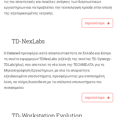
τις πιο απαιτητικές και ποικίλες ανάγκες των διαγνωστικών
εργαστηρίων και να προβλέπει την τεχνολογική πρόοδο στην εποχή
της εξατομικευμένης ιατρικής.
περισσότερα
NexLabs
TD-NexLabs
Η Datamed προσφέρει κατά αποκλειστικότητα σε Ελλάδα και Κύπρο
τη σουίτα εφαρμογών TDNexLabs (εξέλιξη της σουίτας TD-Synergy-
TDLab//plus), που αποτελεί τη νέα λύση της TECHNIDATA για τη
Μηχανογράφηση Εργαστηριών, με όλα τα απαραίτητα
εξειδικευμένα υποσυστήματα, προσφέρωντας μια ενοποιημένη
λύση, σε πλήρη διασύνδεση με τα υπόλοιπα υποσυστήματα του
νοσοκομείου.
περισσότερα
station
TD-Workstation Evolution