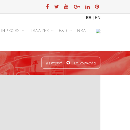
ΕΛ
|
EN
ΠΗΡΕΣΙΕΣ
ΠΕΛΑΤΕΣ
R&D
ΝΕΑ
Κεντρική
Επικοινωνία