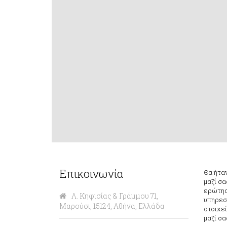
Επικοινωνία
Θα ήτα
μαζί σα
ερώτηση
Λ. Κηφισίας & Γράμμου 71,
υπηρεσ
Μαρούσι, 15124, Αθήνα, Ελλάδα
στοιχε
μαζί σ