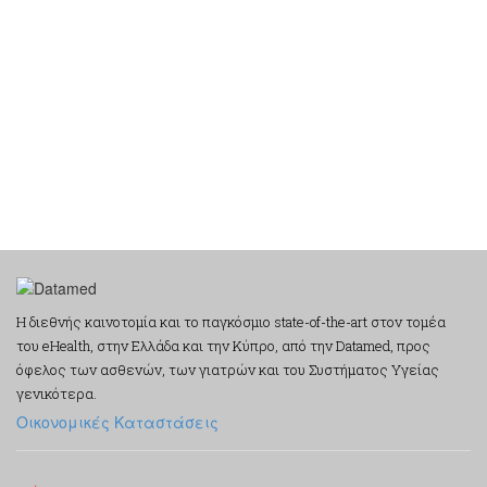
Η διεθνής καινοτομία και το παγκόσμιο state-of-the-art στον τομέα
του eHealth, στην Ελλάδα και την Κύπρο, από την Datamed, προς
όφελος των ασθενών, των γιατρών και του Συστήματος Υγείας
γενικότερα.
Οικονομικές Καταστάσεις