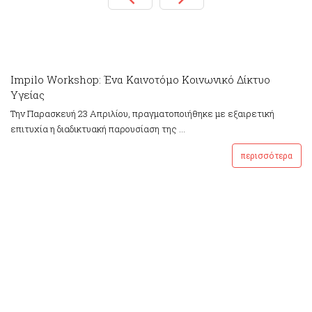
μ
Impilo Workshop: Ένα Καινοτόμο Κοινωνικό Δίκτυο
Υγείας
Tην Παρασκευή 23 Απριλίου, πραγματοποιήθηκε με εξαιρετική
επιτυχία η διαδικτυακή παρουσίαση της ...
5/6/2020 12:00:00 π
περισσότερα