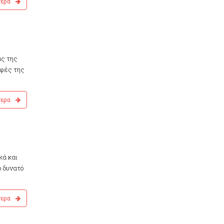
τερα
ας της
αφές της
τερα
κά και
ο δυνατό
τερα