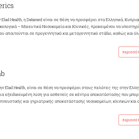
erics
lad Health, η Datamed είναι σε θέση να προσφέρει στα Ελληνικά, Κυπρια
κολογικά – Μαιευτικά Νοσοκομεία και Κλινικές, προκειμένου να υποστηρί
ου απαιτούνται σε προγεννητικό και μεταγεννητικό στάδιο, καθώς και όλ
περισσό
ab
ν Elad Health, είναι σε θέση να προσφέρει στους πελάτες της στην Ελλην
ια εξειδικευμένη λύση για ασθενείς σε κέντρα αποκατάστασης που μπορ
πνευστικής και γηριατρικής αποκατάστασης νοσοκομείων, κλινικών και 
περισσό