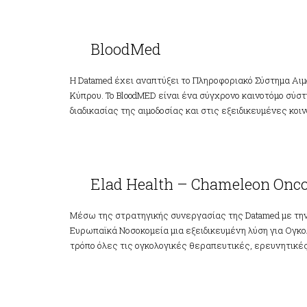
BloodMed
BloodMed
Η Datamed έχει αναπτύξει το Πληροφοριακό Σύστημα Αιμο
Κύπρου. Το BloodMED είναι ένα σύγχρονο καινοτόμο σύσ
διαδικασίας της αιμοδοσίας και στις εξειδικευμένες κοιν
Elad Health –
Chameleon Oncology
Elad Health – Chameleon Onc
Μέσω της στρατηγικής συνεργασίας της Datamed με την E
Ευρωπαϊκά Νοσοκομεία μια εξειδικευμένη λύση για Ογκολ
τρόπο όλες τις ογκολογικές θεραπευτικές, ερευνητικές 
Elad Health –
Chameleon Obsterics