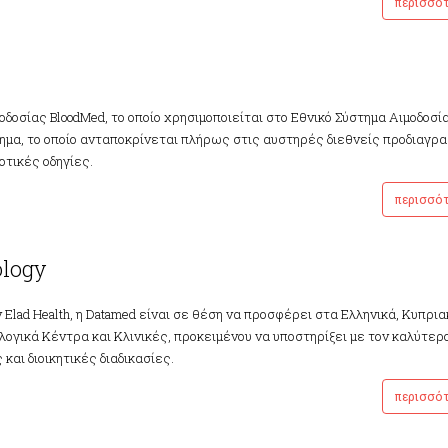
περισσό
δοσίας BloodMed, το οποίο χρησιμοποιείται στο Εθνικό Σύστημα Αιμοδοσί
τημα, το οποίο ανταποκρίνεται πλήρως στις αυστηρές διεθνείς προδιαγρ
οτικές οδηγίες.
περισσό
ology
lad Health, η Datamed είναι σε θέση να προσφέρει στα Ελληνικά, Κυπρια
ογικά Κέντρα και Κλινικές, προκειμένου να υποστηρίξει με τον καλύτερ
και διοικητικές διαδικασίες.
περισσό