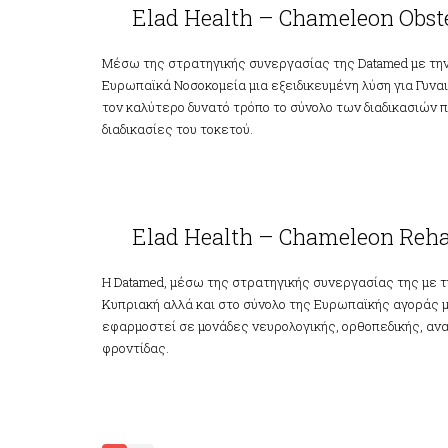
Elad Health – Chameleon Obst
Μέσω της στρατηγικής συνεργασίας της Datamed με την E
Ευρωπαϊκά Νοσοκομεία μια εξειδικευμένη λύση για Γυναι
τον καλύτερο δυνατό τρόπο το σύνολο των διαδικασιών π
διαδικασίες του τοκετού.
Elad Health –
Chameleon Rehab
Elad Health – Chameleon Reh
H Datamed, μέσω της στρατηγικής συνεργασίας της με τη
Κυπριακή αλλά και στο σύνολο της Ευρωπαϊκής αγοράς μ
εφαρμοστεί σε μονάδες νευρολογικής, ορθοπεδικής, ανα
φροντίδας.