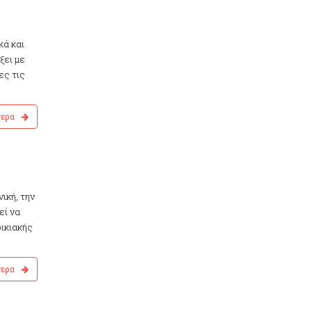
κά και
ξει με
ες τις
τερα
ική, την
εί να
οικιακής
τερα