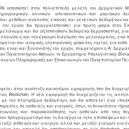
ON αποσκοπεί στην πολυεπίπεδη μελέτη του Δερματικού 
ημογραφικών, κλινικών, απεικονιστικών και μοριακών 
και μεθόδων ανάλυσης εικόνας και γενετικών δεδομένων και 
 του έργου θα πραγματοποιηθεί για πρώτη φορά στην Ε
μελάνωμα και θα αξιοποιηθούν δεδομένα δερμοσκοπίας για
αλλοιώσεις και την έγκαιρη διάγνωση του μελανώματος, ενώ
τηρείται και ατομικός ηλεκτρονικός φάκελος υγείας για κάθε
που είναι και Συντονιστής του έργου, συμμετέχουν η Α΄ Δερματ
ού Πανεπιστημίου Αθηνών, το Eργαστήριο Yπολογιστικής Βιοϊ
λογιών Πληροφορικής και Επικοινωνιών του Πανεπιστημίου Πει
οχεύει στην ανάπτυξη καινοτόμου εφαρμογής που θα διαχειρί
ίας Blockchain. Η νέα εφαρμογή θα διαχειρίζεται τις αλλη
αι με την πλατφόρμα δεδομένων, και θα αποτελεί ένα «παγκ
πηρεσίες σε ασθενείς και γιατρούς, όπως τη δυνατότητα τήρ
οινωνίας και παρακολούθησης των ασθενών από τους θε
τον προγραμματισμό και τη διενέργεια τηλε-επισκέψεων και 
εταξύ ασθενών και γιατρών, αλλά και μεταξύ γιατρών για έ
μένα και ασφαλή θα αποθηκεύονται σε ένα blockchain, στ