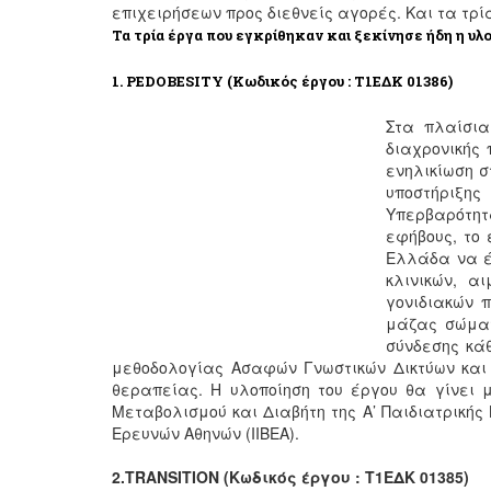
επιχειρήσεων προς διεθνείς αγορές. Και τα τρί
Τα τρία έργα που εγκρίθηκαν και ξεκίνησε ήδη η υλο
1.
PEDOBESITY
(Κωδικός έργου : Τ1ΕΔΚ 01386)
Στα πλαίσια
διαχρονικής
ενηλικίωση 
υποστήριξης
Υπερβαρότητα
εφήβους, το
Ελλάδα να έ
κλινικών, α
γονιδιακών π
μάζας σώματ
σύνδεσης κά
μεθοδολογίας Ασαφών Γνωστικών Δικτύων και
θεραπείας. Η υλοποίηση του έργου θα γίνει μ
Μεταβολισμού και Διαβήτη της Α’ Παιδιατρικής 
Ερευνών Αθηνών (ΙΙΒΕΑ).
2.TRANSITION
(Κωδικός έργου : Τ1ΕΔΚ 01385)