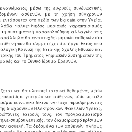
Μελανώματος μέσω της ευφυούς συνδυαστικής
δεδομένων ασθενών, με τη χρήση σύγχρονων
εντάσσεται στο πεδίο των big data στην Υγεία.
λλάδα πολυεπίπεδος μοριακός χαρακτηρισμός
 τη συστηματική παρακολούθηση αλλαγών στις
 παράλληλα θα αναπτυχθεί μητρώο ασθενών στο
 ασθενή που θα συμμετέχει στο έργο. Εκτός από
ολογική Κλινική της Ιατρικής Σχολής Εθνικού και
ατρικής του Τμήματος Ψηφιακών Συστημάτων της
ραιώς και το Εθνικό Ίδρυμα Ερευνών.
ζεται και θα υλοποιεί ιατρικά δεδομένα, μέσω
λεπιδράσεις γιατρών και ασθενών, τόσο μεταξύ
όσμιο κοινωνικό δίκτυο υγείας», προσφέροντας
ησης διαχρονικών Ηλεκτρονικών Φακέλων Υγείας,
ράποντες ιατρούς τους, τον προγραμματισμό
τηλε-συμβουλευτικής, τον διαμοιρασμό κρίσιμων
ναν ασθενή. Τα δεδομένα των ασθενών, πλήρως
ο οποίο θα μπορούν να συνδέονται και άλλες