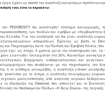
α έργα έχουν ως σκοπό την ανάπτυξη καινοτόμων προϊόντων κα
ποίησή τους είναι τα παρακάτω :
 του PEDOBESITY θα αναπτυχθεί σύστημα καταγραφής, πρ
 παρακολούθησης των παιδιών και εφήβων με υπερβαρότητα ή
στην Ελλάδα. Για την υλοποίησή του θα γίνει ανάπτυξη ευφ
 εξατομικευμένων αποφάσεων. Έχοντας ως βάση το Εθνι
ς και Παχυσαρκίας κατά την Παιδική και Εφηβική Ηλικία, που
 έργο έχει ως στόχο, 5 χρόνια μετά την ολοκλήρωση του, τ
χουν ελαττωθεί τουλάχιστον στο 20%. Καινοτόμο αντικείμεν
ιματολογικών, βιοχημικών, ενδοκρινολογικών και γενετικώ
ολυμορφισμών που συνδέονται με την παχυσαρκία, τον διαβή
ος ή το αίσθημα ανταμοιβής, η ανάπτυξη ειδικού αλγόριθμ
θε γονότυπου με το άτομο, η ανάπτυξη πλατφόρμας ευφυούς
 τεχνικών μοντελοποίησης από ανάλυση ιατρικών δεδομένων
ε τη σύμπραξη της Datamed, που αποτελεί και το Συντονισ
Κλινική του Νοσοκομείου Παίδων «Η Αγία Σοφία» της Ιατρικής