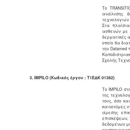
Το TRANSITI
ανάλυσης δ
τεχνολογιών 
Στα πλαίσια
ασθενών με 
δερματικές 
οποίο θα δια
την Datamed 
Καποδιστριακ
Σχολής Τεχνο
3.
IMPILO
 (Κωδικός έργου : Τ1ΕΔΚ 01382)
Το IMPILO στ
της τεχνολογ
τους, όσο κ
καινοτόμες υ
άμεσης επικ
επισκέψεων, 
δεδομένων μ
κρυπτογραφη